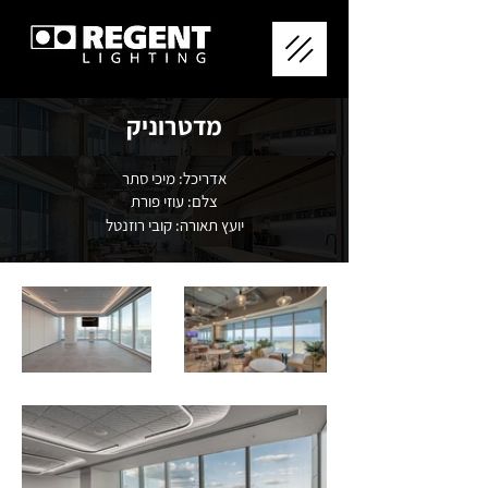
מדטרוניק
אדריכל: מיכי סתר
צלם: עוזי פורת
יועץ תאורה: קובי רוזנטל