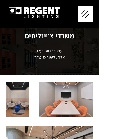
משרדי צ׳יינליסיס
עיצוב: נופר עלי
צלם: ליאור טייטלר