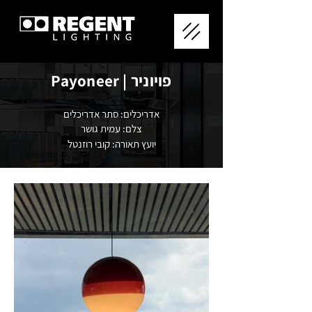
פויוניר | Payoneer
אדריכלים: סתר אדריכלים
צלם: עמית גושר
יועץ תאורה: קובי רוזנטל