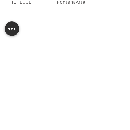
ILTILUCE
FontanaArte
A-N-D
Nemo USA